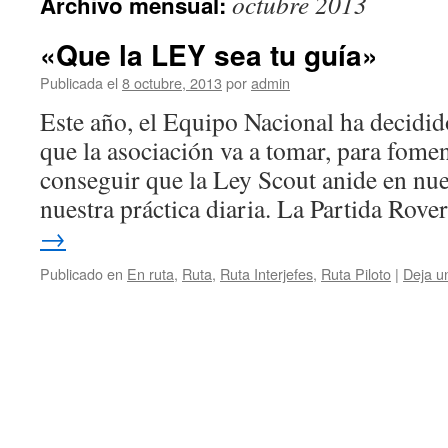
octubre 2013
Archivo mensual:
«Que la LEY sea tu guía»
Publicada el
8 octubre, 2013
por
admin
Este año, el Equipo Nacional ha decidid
que la asociación va a tomar, para foment
conseguir que la Ley Scout anide en nue
nuestra práctica diaria. La Partida Rov
→
Publicado en
En ruta
,
Ruta
,
Ruta Interjefes
,
Ruta Piloto
|
Deja u