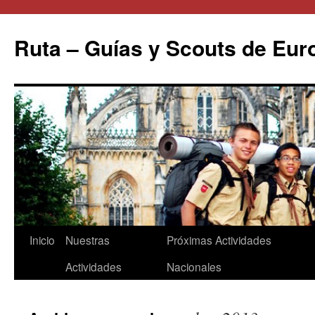
Saltar
al
Ruta – Guías y Scouts de Eur
contenido
Inicio
Nuestras
Próximas Actividades
Actividades
Nacionales