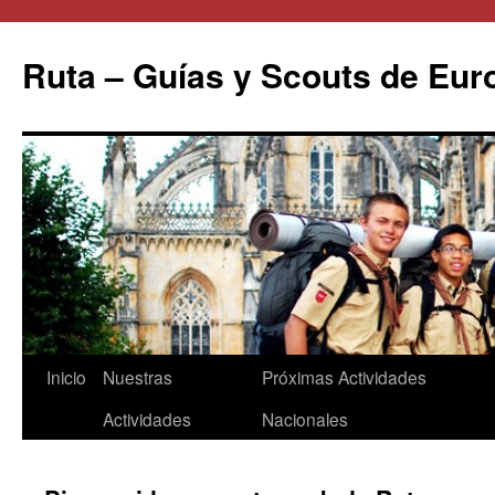
Saltar
al
Ruta – Guías y Scouts de Eur
contenido
Inicio
Nuestras
Próximas Actividades
Actividades
Nacionales