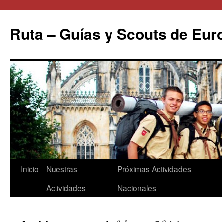
Saltar
al
Ruta – Guías y Scouts de Eur
contenido
Inicio
Nuestras
Próximas Actividades
Actividades
Nacionales