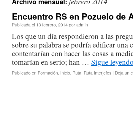
febrero 2014
Archivo mensual:
Encuentro RS en Pozuelo de 
Publicada el
13 febrero, 2014
por
admin
Los que un día respondieron a las pregu
sobre su palabra se podría edificar una 
contentarían con hacer las cosas a media
tomarían en serio; han …
Sigue leyend
Publicado en
Formación
,
Inicio
,
Ruta
,
Ruta Interjefes
|
Deja un 