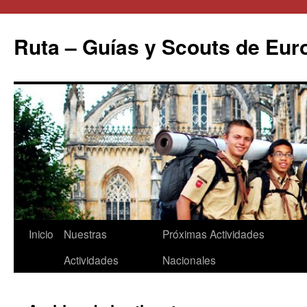
Saltar
al
Ruta – Guías y Scouts de Eur
contenido
Inicio
Nuestras
Próximas Actividades
Actividades
Nacionales